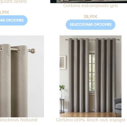
acquard Zebra
Cortina estampado gris
8,95
€
28,90
€
NAR OPCIONES
SELECCIONAR OPCIONES
Blackout Natural
Cortina 100% Black out espiga