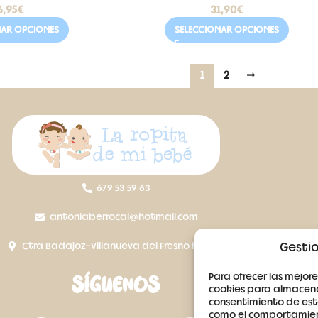
6,95
€
31,90
€
NAR OPCIONES
SELECCIONAR OPCIONES
1
2
→
679 53 59 63
antoniaberrocal@hotmail.com
Ctra Badajoz-Villanueva del Fresno km 24,5
Gestio
Para ofrecer las mejore
SÍGUENOS
cookies para almacenar
consentimiento de est
como el comportamient