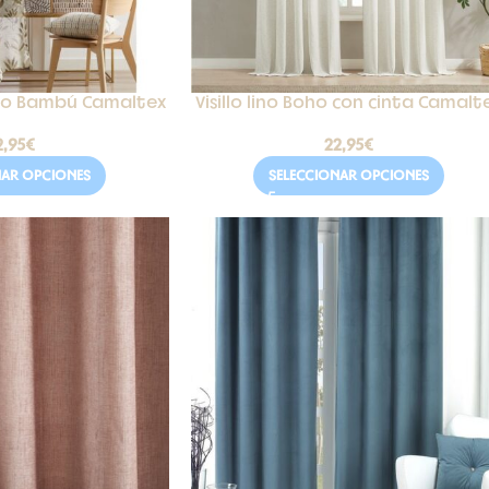
ado Bambú Camaltex
Visillo lino Boho con cinta Camalt
2,95
€
22,95
€
NAR OPCIONES
SELECCIONAR OPCIONES