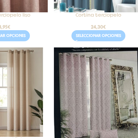
rciopelo liso
Cortina terciopelo
8,95
€
24,30
€
NAR OPCIONES
SELECCIONAR OPCIONES