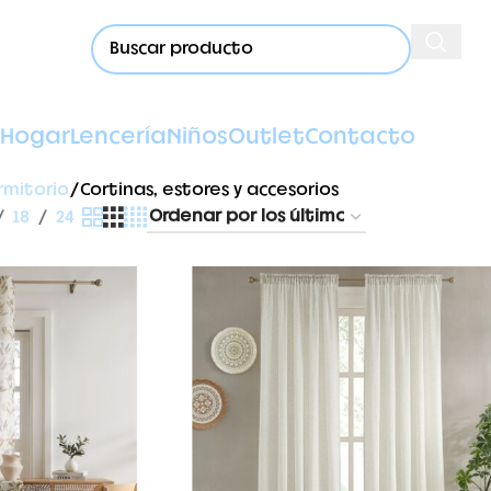
Hogar
Lencería
Niños
Outlet
Contacto
rmitorio
Cortinas, estores y accesorios
18
24