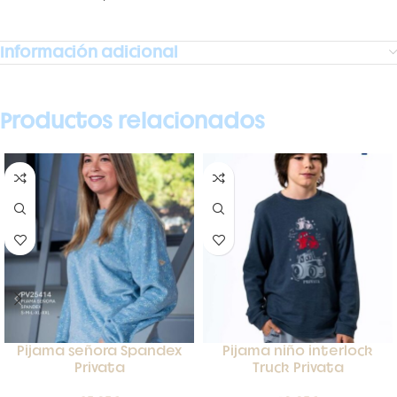
Información adicional
Productos relacionados
Pijama señora Spandex
Pijama niño interlock
Privata
Truck Privata