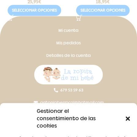
25,95
€
18,95
€
SELECCIONAR OPCIONES
SELECCIONAR OPCIONES
Mi cuenta
Mis pedidos
Detalles de la cuenta
679 53 59 63
antoniaberrocal@hotmail.com
Gestionar el
Ctra Badajoz-Villanueva del Fresno km 24,5
consentimiento de las
cookies
SÍGUENOS