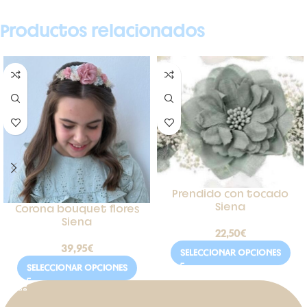
Productos relacionados
Prendido con tocado
Siena
Corona bouquet flores
Siena
22,50
€
39,95
€
SELECCIONAR OPCIONES
SELECCIONAR OPCIONES