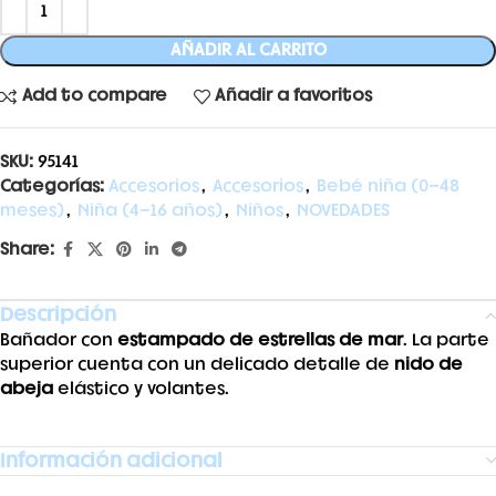
AÑADIR AL CARRITO
Add to compare
Añadir a favoritos
SKU:
95141
Categorías:
Accesorios
,
Accesorios
,
Bebé niña (0-48
meses)
,
Niña (4-16 años)
,
Niños
,
NOVEDADES
Share:
Descripción
Bañador con
estampado de estrellas de mar
. La parte
superior cuenta con un delicado detalle de
nido de
abeja
elástico y volantes.
Información adicional