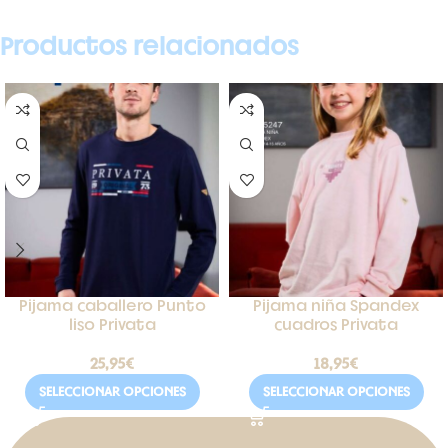
Productos relacionados
Pijama caballero Punto
Pijama niña Spandex
liso Privata
cuadros Privata
25,95
€
18,95
€
SELECCIONAR OPCIONES
SELECCIONAR OPCIONES