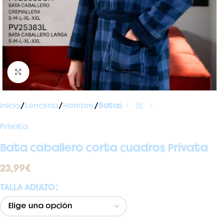
Ampliar foto
Inicio
Lencería
Hombre
Batas
Privata
Bata caballero corta cuadros Privata
23,99
€
TALLA ADULTO