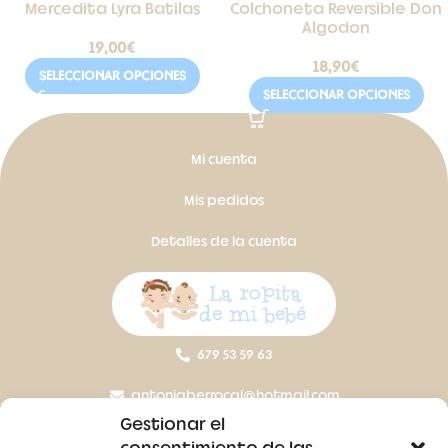
Mercedita Lyra Batilas
Colchoneta Reversible Don
Algodon
19,00
€
18,90
€
SELECCIONAR OPCIONES
SELECCIONAR OPCIONES
Mi cuenta
Mis pedidos
Detalles de la cuenta
679 53 59 63
antoniaberrocal@hotmail.com
Gestionar el
Ctra Badajoz-Villanueva del Fresno km 24,5