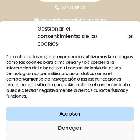
679 53 59 63
antoniaberrocal@hotmail.com
Gestionar el
Ctra Badajoz-Villanueva del Fresno km 24,5
consentimiento de las
cookies
SÍGUENOS
Para ofrecer las mejores experiencias, utilizamos tecnologías
como las cookies para almacenar y/o acceder a la
información del dispositivo. El consentimiento de estas
tecnologías nos permitirá procesar datos como el
comportamiento de navegación o las identificaciones
únicas en este sitio. No consentir o retirar el consentimiento,
puede afectar negativamente a ciertas características y
Contacto
funciones.
Aviso legal
Aceptar
Términos y condiciones
Denegar
Política de cookies