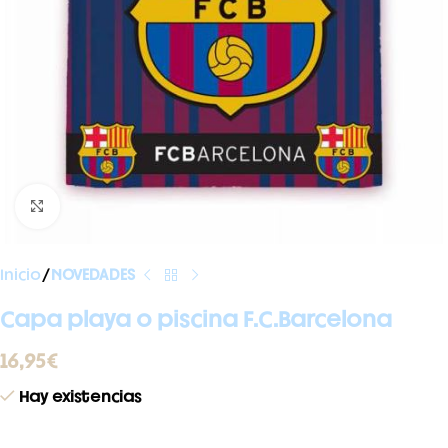
Ampliar foto
Inicio
NOVEDADES
Capa playa o piscina F.C.Barcelona
16,95
€
Hay existencias