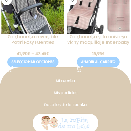
Colchoneta reversible
Colchoneta silla universa
Patri Rosy Fuentes
Vichy maquillaje Interbaby
41,90
€
-
47,65
€
15,95
€
SELECCIONAR OPCIONES
AÑADIR AL CARRITO
Mi cuenta
Mis pedidos
Detalles de la cuenta