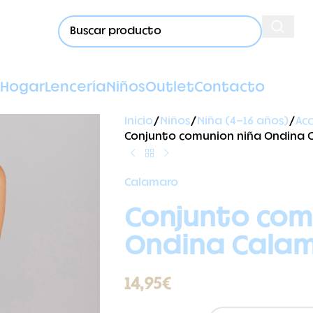
Hogar
Lencería
Niños
Outlet
Contacto
Inicio
Niños
Niña (4-16 años)
Acc
Conjunto comunion niña Ondina 
Calamaro
Conjunto com
Ondina Cala
14,95
€