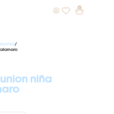
0
esorios
Calamaro
union niña
maro