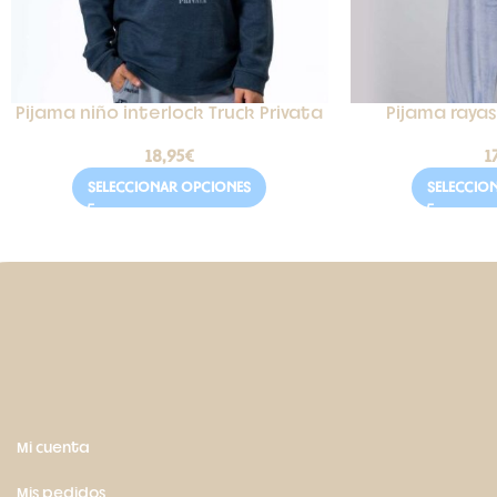
Pijama niño interlock Truck Privata
Pijama rayas 
18,95
€
1
SELECCIONAR OPCIONES
SELECCIO
Mi cuenta
Mis pedidos