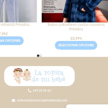
infantil Privata
Bata caballero corta cuadros
Privata
7,95
€
23,99
€
NAR OPCIONES
SELECCIONAR OPCIONES
679 53 59 63
antoniaberrocal@hotmail.com