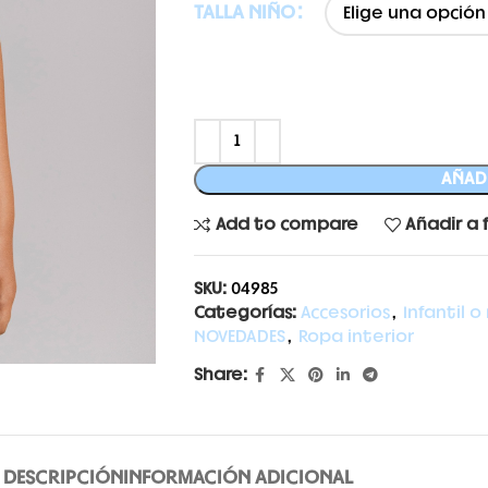
TALLA NIÑO
AÑADI
Add to compare
Añadir a 
SKU:
04985
Categorías:
Accesorios
,
Infantil o
NOVEDADES
,
Ropa interior
Share:
DESCRIPCIÓN
INFORMACIÓN ADICIONAL