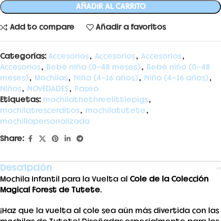
AÑADIR AL CARRITO
Add to compare
Añadir a favoritos
Categorías:
Accesorios
,
Accesorios
,
Accesorios
,
Accesorios
,
Bebé niña (0-48 meses)
,
Bebé niño (0-48
meses)
,
Mochilas
,
Niña (4-16 años)
,
Niño (4-16 años)
,
Niños
,
NOVEDADES
,
Paseo
Etiquetas:
mochilathethreelittlepigs
,
mochilatrescerditos
,
mochilatutete
,
mochillapersonalizada
Share:
Descripción
Mochila Infantil para la Vuelta al
Cole de la Colección
Magical Forest de Tutete
.
¡Haz que la vuelta al cole sea aún más divertida con las