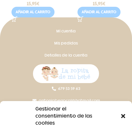
15,95
€
15,95
€
AÑADIR AL CARRITO
AÑADIR AL CARRITO
Mi cuenta
Mis pedidos
Detalles de la cuenta
679 53 59 63
antoniaberrocal@hotmail.com
Gestionar el
Ctra Badajoz-Villanueva del Fresno km 24,5
consentimiento de las
cookies
SÍGUENOS