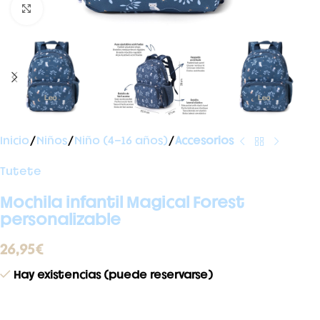
Ampliar foto
Inicio
Niños
Niño (4-16 años)
Accesorios
Tutete
Mochila infantil Magical Forest
personalizable
26,95
€
Hay existencias (puede reservarse)