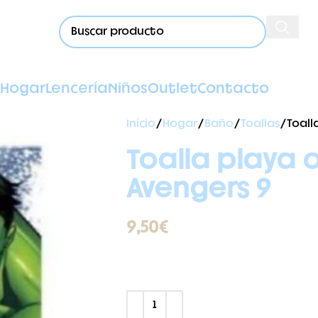
Hogar
Lencería
Niños
Outlet
Contacto
Inicio
Hogar
Baño
Toallas
Toall
Toalla playa o
Avengers 9
9,50
€