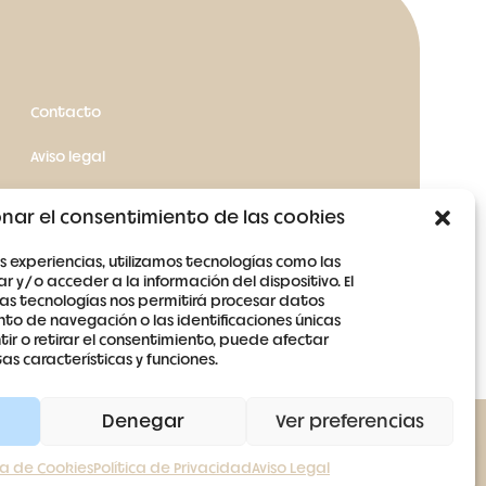
Contacto
Aviso legal
Términos y condiciones
nar el consentimiento de las cookies
Política de cookies
s experiencias, utilizamos tecnologías como las
 y/o acceder a la información del dispositivo. El
Política de privacidad
as tecnologías nos permitirá procesar datos
o de navegación o las identificaciones únicas
ntir o retirar el consentimiento, puede afectar
s características y funciones.
Denegar
Ver preferencias
ca de Cookies
Política de Privacidad
Aviso Legal