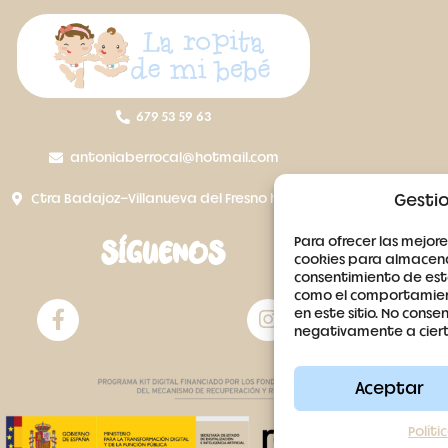
679 53 59 63
antoniaberrocal@hotmail.com
Ctra Badajoz-Villanueva del Fresno km 24,5
Gestio
Para ofrecer las mejore
SÍGUENOS
cookies para almacenar
consentimiento de est
como el comportamient
en este sitio. No conse
negativamente a cierta
Aceptar
Políti