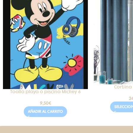
Cortina
Toalla playa o piscina Mickey 6
2
9,50
€
SELECCIO
AÑADIR AL CARRITO