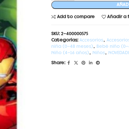
AÑADI
Add to compare
Añadir a 
SKU:
2-400000575
Categorías:
Accesorios
,
Accesorio
niña (0-48 meses)
,
Bebé niño (0-
Niño (4-16 años)
,
Niños
,
NOVEDAD
Share: