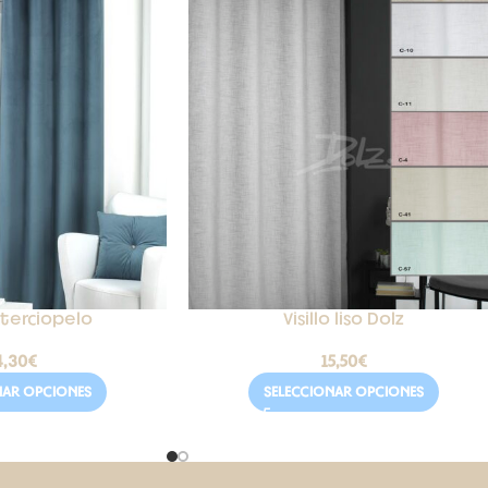
 terciopelo
Visillo liso Dolz
4,30
€
15,50
€
NAR OPCIONES
SELECCIONAR OPCIONES