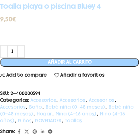
Toalla playa o piscina Bluey 4
9,50
€
AÑADIR AL CARRITO
Add to compare
Añadir a favoritos
SKU:
2-400000594
Categorías:
Accesorios
,
Accesorios
,
Accesorios
,
Accesorios
,
Baño
,
Bebé niña (0-48 meses)
,
Bebé niño
(0-48 meses)
,
Hogar
,
Niña (4-16 años)
,
Niño (4-16
años)
,
Niños
,
NOVEDADES
,
Toallas
Share: