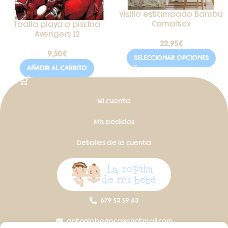
Visillo estampado Bambú
Camaltex
Toalla playa o piscina
Avengers 12
22,95
€
9,50
€
SELECCIONAR OPCIONES
AÑADIR AL CARRITO
Mi cuenta
Mis pedidos
Detalles de la cuenta
679 53 59 63
antoniaberrocal@hotmail.com