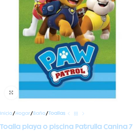
Ampliar foto
Inicio
Hogar
Baño
Toallas
Toalla playa o piscina Patrulla Canina 7