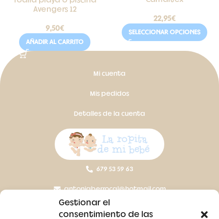
Toalla playa o piscina
Avengers 12
22,95
€
9,50
€
SELECCIONAR OPCIONES
AÑADIR AL CARRITO
Mi cuenta
Mis pedidos
Detalles de la cuenta
679 53 59 63
antoniaberrocal@hotmail.com
Gestionar el
Ctra Badajoz-Villanueva del Fresno km 24,5
consentimiento de las