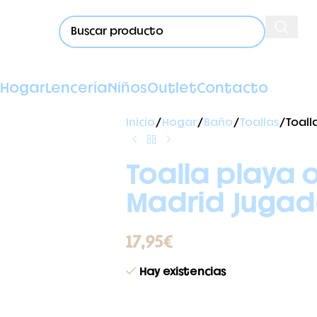
Hogar
Lencería
Niños
Outlet
Contacto
Inicio
Hogar
Baño
Toallas
Toall
Toalla playa o
Madrid Jugad
17,95
€
Hay existencias