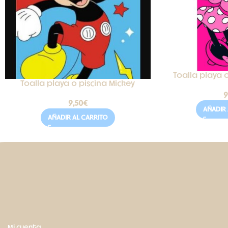
Toalla playa o
Toalla playa o piscina Mickey
9
9,50
€
AÑADIR 
AÑADIR AL CARRITO
Mi cuenta