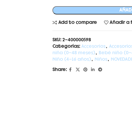
AÑADI
Add to compare
Añadir a 
SKU:
2-400000598
Categorías:
Accesorios
,
Accesorio
niña (0-48 meses)
,
Bebé niño (0-
Niño (4-16 años)
,
Niños
,
NOVEDAD
Share: