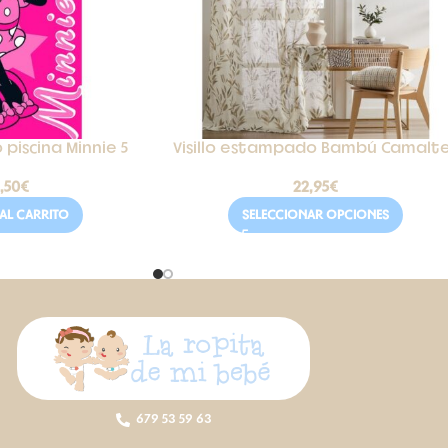
 piscina Minnie 5
Visillo estampado Bambú Camalt
,50
€
22,95
€
AL CARRITO
SELECCIONAR OPCIONES
679 53 59 63