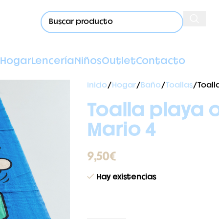
Hogar
Lencería
Niños
Outlet
Contacto
Inicio
Hogar
Baño
Toallas
Toall
Toalla playa 
Mario 4
9,50
€
Hay existencias