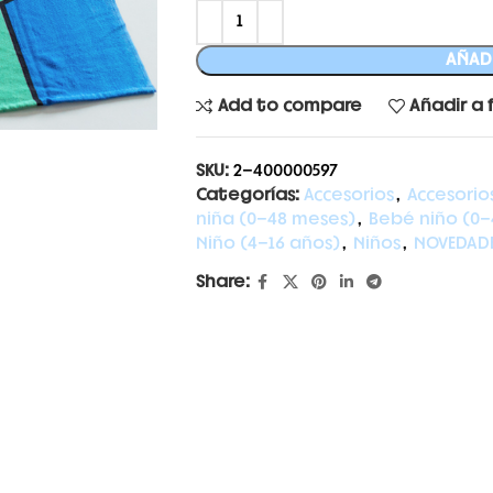
AÑADI
Add to compare
Añadir a 
SKU:
2-400000597
Categorías:
Accesorios
,
Accesorio
niña (0-48 meses)
,
Bebé niño (0-
Niño (4-16 años)
,
Niños
,
NOVEDAD
Share: