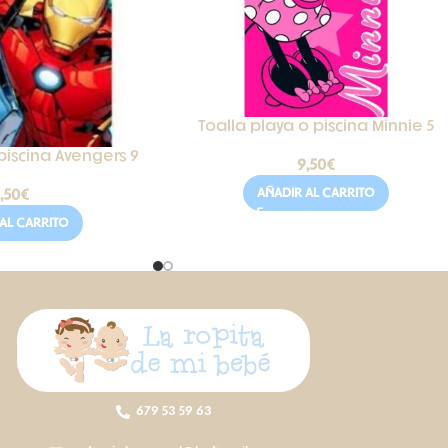
Toalla playa o piscina Minnie 5
piscina Avengers 9
9,50
€
AÑADIR AL CARRITO
,50
€
AL CARRITO
679 53 59 63