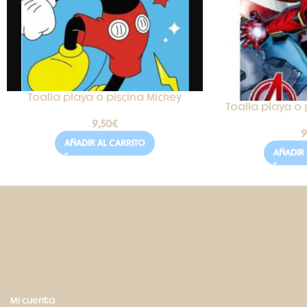
Toalla playa o piscina Mickey
Toalla playa o 
9,50
€
9
AÑADIR AL CARRITO
AÑADIR 
Mi cuenta