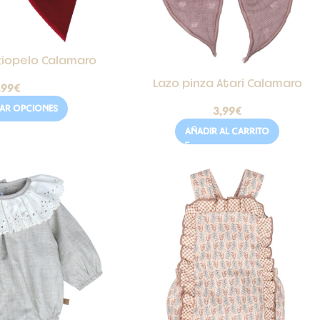
ciopelo Calamaro
Lazo pinza Atari Calamaro
,99
€
NAR OPCIONES
3,99
€
AÑADIR AL CARRITO