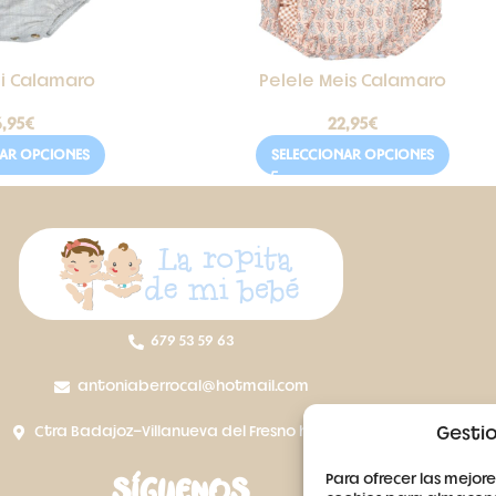
ui Calamaro
Pelele Meis Calamaro
,95
€
22,95
€
NAR OPCIONES
SELECCIONAR OPCIONES
679 53 59 63
antoniaberrocal@hotmail.com
Gestio
Ctra Badajoz-Villanueva del Fresno km 24,5
Para ofrecer las mejore
SÍGUENOS