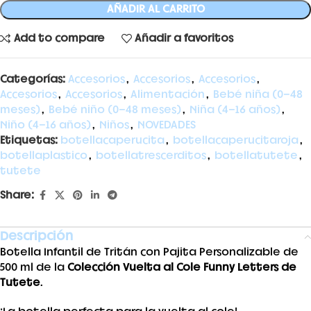
AÑADIR AL CARRITO
Add to compare
Añadir a favoritos
Categorías:
Accesorios
,
Accesorios
,
Accesorios
,
Accesorios
,
Accesorios
,
Alimentación
,
Bebé niña (0-48
meses)
,
Bebé niño (0-48 meses)
,
Niña (4-16 años)
,
Niño (4-16 años)
,
Niños
,
NOVEDADES
Etiquetas:
botellacaperucita
,
botellacaperucitaroja
,
botellaplastico
,
botellatrescerditos
,
botellatutete
,
tutete
Share:
Descripción
Botella Infantil de Tritán con Pajita Personalizable de
500 ml de la
Colección Vuelta al Cole Funny Letters de
Tutete
.