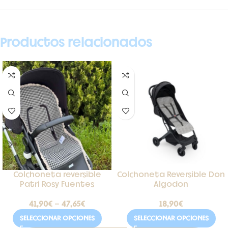
Productos relacionados
Colchoneta reversible
Colchoneta Reversible Don
Patri Rosy Fuentes
Algodon
41,90
€
-
47,65
€
18,90
€
SELECCIONAR OPCIONES
SELECCIONAR OPCIONES