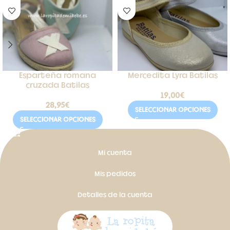
Esparteña romana
Mercedita Lyra Batilas
cruzada Batilas
19,00
€
28,95
€
SELECCIONAR OPCIONES
SELECCIONAR OPCIONES
Mi cuenta
Mis pedidos
Detalles de la cuenta