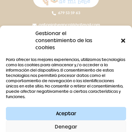
679 53 59 63
antoniaberrocal@hotmail.com
Gestionar el
Ctra Badajoz-Villanueva del Fresno km 24,5
consentimiento de las
cookies
SÍGUENOS
Para ofrecer las mejores experiencias, utilizamos tecnologías
como las cookies para almacenar y/o acceder a la
información del dispositivo. El consentimiento de estas
tecnologías nos permitirá procesar datos como el
comportamiento de navegación o las identificaciones
únicas en este sitio. No consentir o retirar el consentimiento,
puede afectar negativamente a ciertas características y
Contacto
funciones.
Aviso legal
Aceptar
Términos y condiciones
Denegar
Política de cookies