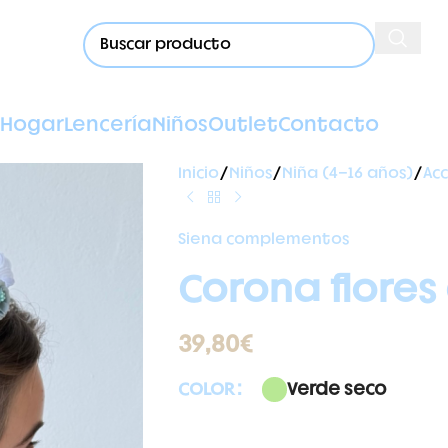
Hogar
Lencería
Niños
Outlet
Contacto
Inicio
Niños
Niña (4-16 años)
Acc
Siena complementos
Corona flores
39,80
€
Verde seco
COLOR