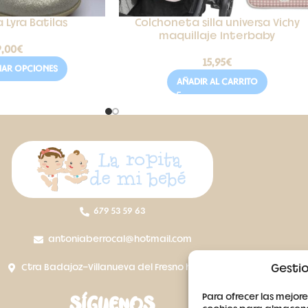
 Lyra Batilas
Colchoneta silla universa Vichy
maquillaje Interbaby
9,00
€
15,95
€
NAR OPCIONES
AÑADIR AL CARRITO
679 53 59 63
antoniaberrocal@hotmail.com
Gestio
Ctra Badajoz-Villanueva del Fresno km 24,5
Para ofrecer las mejore
SÍGUENOS