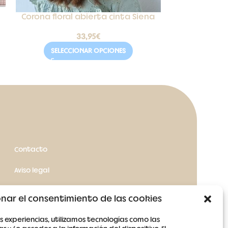
Corona floral abierta cinta Siena
Alpargata 
33,95
€
SELECCIONAR OPCIONES
SELEC
Contacto
Aviso legal
Términos y condiciones
nar el consentimiento de las cookies
Política de cookies
s experiencias, utilizamos tecnologías como las