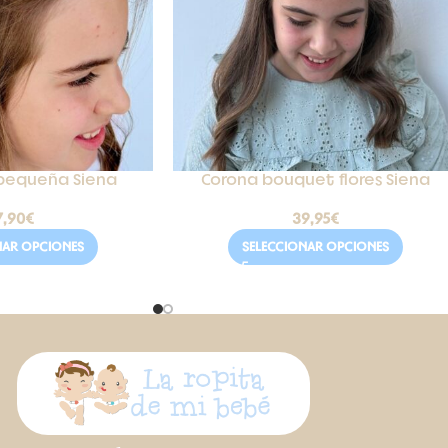
 pequeña Siena
Corona bouquet flores Siena
7,90
€
39,95
€
NAR OPCIONES
SELECCIONAR OPCIONES