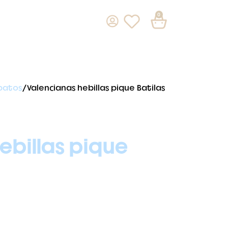
0
patos
Valencianas hebillas pique Batilas
ebillas pique