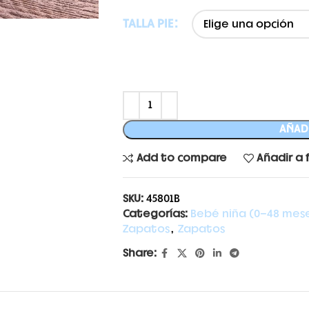
TALLA PIE
AÑADI
Add to compare
Añadir a 
SKU:
45801B
Categorías:
Bebé niña (0-48 mes
Zapatos
,
Zapatos
Share: