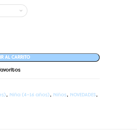
R AL CARRITO
favoritos
es)
,
Niña (4-16 años)
,
Niños
,
NOVEDADES
,