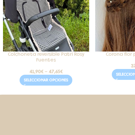
Colchoneta reversible Patri Rosy
Corona flor
Fuentes
3
41,90
€
-
47,65
€
SELECCIO
SELECCIONAR OPCIONES