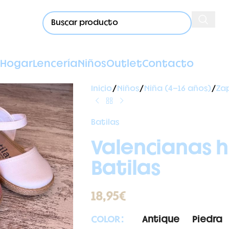
Hogar
Lencería
Niños
Outlet
Contacto
Inicio
Niños
Niña (4-16 años)
Za
Batilas
Valencianas h
Batilas
18,95
€
Antique
Piedra
COLOR