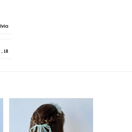
lvia
9
,
18