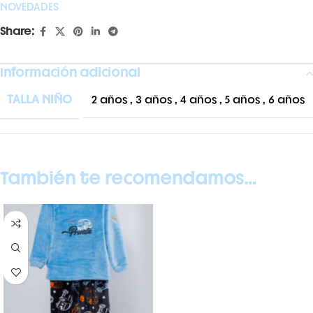
NOVEDADES
Share:
Información adicional
TALLA NIÑO
2 años
,
3 años
,
4 años
,
5 años
,
6 años
También te recomendamos…