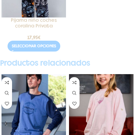
Pijama niño coches
coralina Privata
17,95
€
SELECCIONAR OPCIONES
Productos relacionados