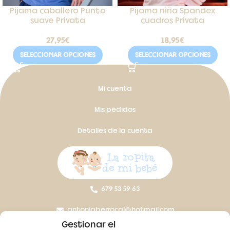
Pijama caballero Punto
Pijama niña Spandex
suave Privata
cuadros Privata
27,95
€
18,95
€
SELECCIONAR OPCIONES
SELECCIONAR OPCIONES
Mi cuenta
Mis pedidos
Detalles de la cuenta
679 53 59 63
antoniaberrocal@hotmail.com
Gestionar el