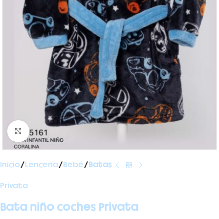
Ampliar foto
Inicio
Lencería
Bebé
Batas
Privata
Bata niño coches Privata