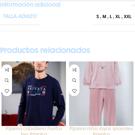
Información adicional
TALLA ADULTO
S
,
M
,
L
,
XL
,
XXL
Productos relacionados
Pijama caballero Punto
Pijama niña rayas spandex
liso Privata
Privata