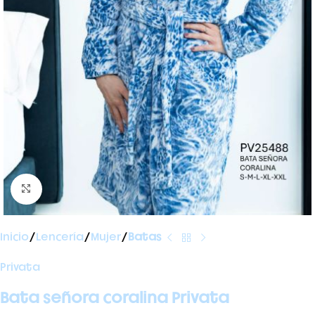
Ampliar foto
Inicio
Lencería
Mujer
Batas
Privata
Bata señora coralina Privata