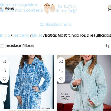
Skip to navigation
0
Menu
Skip to main content
Contacta ahora
Inicio
Lencería
Mujer
Batas
Mostrando los 2 resultados
mostrar filtros