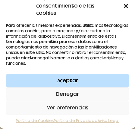
consentimiento de las
Detalles de la cuenta
cookies
Para ofrecer las mejores experiencias, utilizamos tecnologías
como las cookies para almacenar y/o acceder a la
información del dispositivo. El consentimiento de estas
tecnologías nos permitirá procesar datos como el
679 53 59 63
comportamiento de navegación o las identificaciones
únicas en este sitio. No consentir o retirar el consentimiento,
antoniaberrocal@hotmail.com
puede afectar negativamente a ciertas características y
funciones.
Ctra Badajoz-Villanueva del Fresno km 24,5
Aceptar
SÍGUENOS
Denegar
Ver preferencias
Política de Cookies
Política de Privacidad
Aviso Legal
Contacto