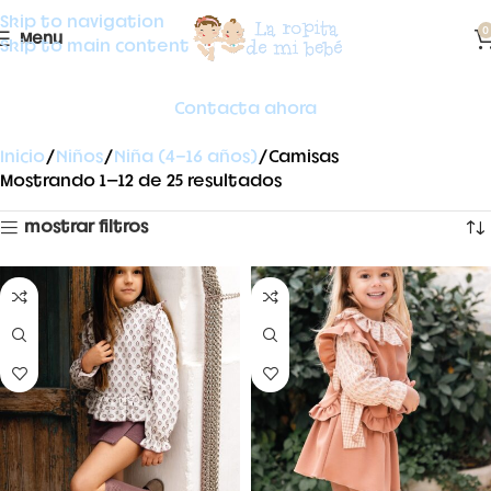
Skip to navigation
0
Menu
Skip to main content
Contacta ahora
Inicio
Niños
Niña (4-16 años)
Camisas
Mostrando 1–12 de 25 resultados
mostrar filtros