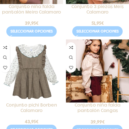
Conjunto niña falda
Conjunto 3 piezas Meis
pantalón Meira Calamaro
Calamaro
39,95
€
51,95
€
SELECCIONAR OPCIONES
SELECCIONAR OPCIONES
Conjunto pichi Borben
Conjunto niña falda
Calamaro
pantalón Cangas
Calamaro
43,95
€
39,99
€