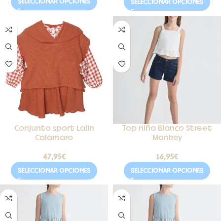
SELECCIONAR OPCIONES
SELECCIONAR OPCIONES
Conjunto sport Lalin
Top niña Blanco Street
Calamaro
Monkey
47,95
€
16,95
€
SELECCIONAR OPCIONES
SELECCIONAR OPCIONES