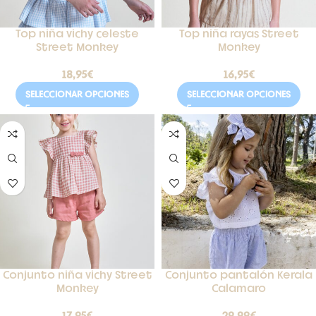
Top niña vichy celeste
Top niña rayas Street
Street Monkey
Monkey
18,95
€
16,95
€
SELECCIONAR OPCIONES
SELECCIONAR OPCIONES
Conjunto niña vichy Street
Conjunto pantalón Kerala
Monkey
Calamaro