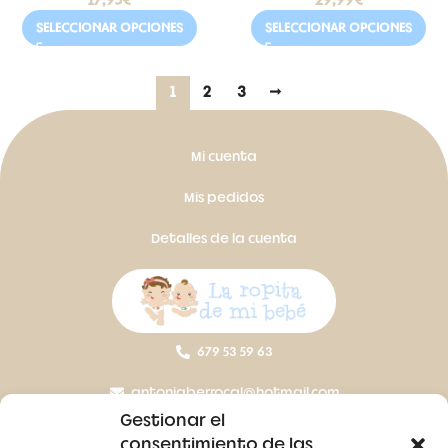
17,95
€
29,99
€
SELECCIONAR OPCIONES
SELECCIONAR OPCIONES
1
2
3
→
Mi cuenta
Mis pedidos
Detalles de la cuenta
679 53 59 63
antoniaberrocal@hotmail.com
Gestionar el
Ctra Badajoz-Villanueva del Fresno km 24,5
consentimiento de las