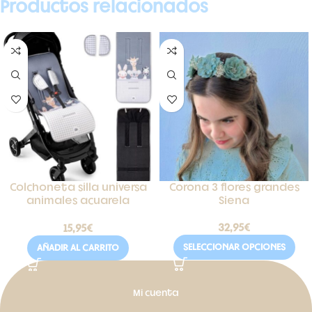
Productos relacionados
Colchoneta silla universa
Corona 3 flores grandes
animales acuarela
Siena
Interbaby
32,95
€
15,95
€
SELECCIONAR OPCIONES
AÑADIR AL CARRITO
Mi cuenta