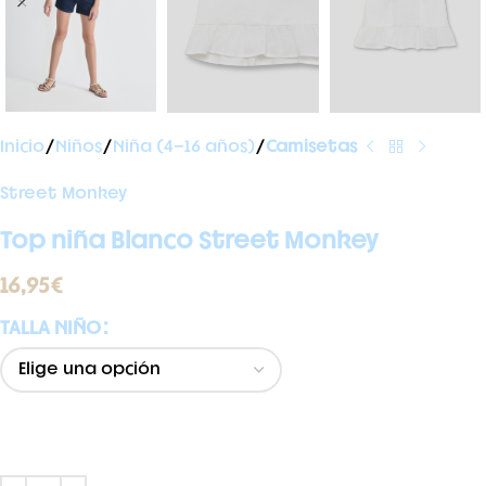
Inicio
Niños
Niña (4-16 años)
Camisetas
Street Monkey
Top niña Blanco Street Monkey
16,95
€
TALLA NIÑO