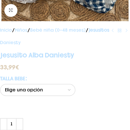
Ampliar foto
Inicio
Niños
Bebé niña (0-48 meses)
Jesusitos
Daniesty
Jesusito Alba Daniesty
33,99
€
TALLA BEBE