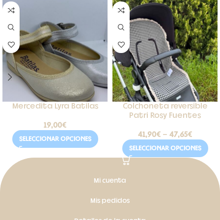
Mercedita Lyra Batilas
Colchoneta reversible
Patri Rosy Fuentes
19,00
€
41,90
€
-
47,65
€
SELECCIONAR OPCIONES
SELECCIONAR OPCIONES
Mi cuenta
Mis pedidos