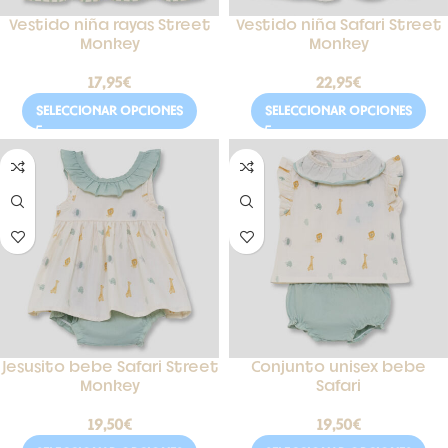
Vestido niña rayas Street
Vestido niña Safari Street
Monkey
Monkey
17,95
€
22,95
€
SELECCIONAR OPCIONES
SELECCIONAR OPCIONES
Jesusito bebe Safari Street
Conjunto unisex bebe
Monkey
Safari
19,50
€
19,50
€