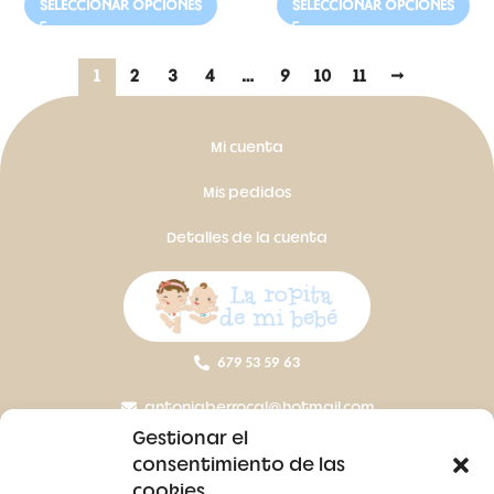
SELECCIONAR OPCIONES
SELECCIONAR OPCIONES
1
2
3
4
…
9
10
11
→
Mi cuenta
Mis pedidos
Detalles de la cuenta
679 53 59 63
antoniaberrocal@hotmail.com
Gestionar el
Ctra Badajoz-Villanueva del Fresno km 24,5
consentimiento de las
cookies