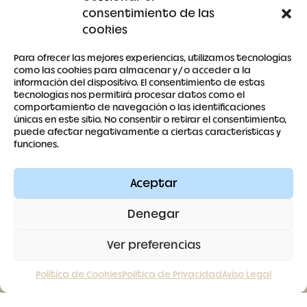
consentimiento de las
Detalles de la cuenta
cookies
Para ofrecer las mejores experiencias, utilizamos tecnologías
como las cookies para almacenar y/o acceder a la
información del dispositivo. El consentimiento de estas
tecnologías nos permitirá procesar datos como el
679 53 59 63
comportamiento de navegación o las identificaciones
únicas en este sitio. No consentir o retirar el consentimiento,
antoniaberrocal@hotmail.com
puede afectar negativamente a ciertas características y
funciones.
Ctra Badajoz-Villanueva del Fresno km 24,5
Aceptar
SÍGUENOS
Denegar
Ver preferencias
Política de Cookies
Política de Privacidad
Aviso Legal
Contacto