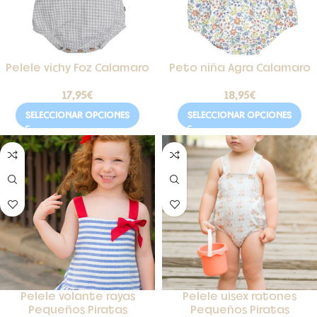
Pelele vichy Foz Calamaro
Peto niña Agra Calamaro
17,95
€
18,95
€
SELECCIONAR OPCIONES
SELECCIONAR OPCIONES
Pelele volante rayas
Pelele uisex ratones
Pequeños Piratas
Pequeños Piratas