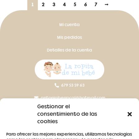
1
2
3
4
5
6
7
→
Mi cuenta
Mis pedidos
Detalles de la cuenta
679 53 59 63
antoniaberrocal@hotmail.com
Gestionar el
Ctra Badajoz-Villanueva del Fresno km 24,5
consentimiento de las
cookies
SÍGUENOS
Para ofrecer las mejores experiencias, utilizamos tecnologías