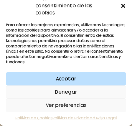
consentimiento de las
Detalles de la cuenta
cookies
Para ofrecer las mejores experiencias, utilizamos tecnologías
como las cookies para almacenar y/o acceder a la
información del dispositivo. El consentimiento de estas
tecnologías nos permitirá procesar datos como el
679 53 59 63
comportamiento de navegación o las identificaciones
únicas en este sitio. No consentir o retirar el consentimiento,
antoniaberrocal@hotmail.com
puede afectar negativamente a ciertas características y
funciones.
Ctra Badajoz-Villanueva del Fresno km 24,5
Aceptar
SÍGUENOS
Denegar
Ver preferencias
Política de Cookies
Política de Privacidad
Aviso Legal
Contacto