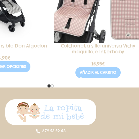
rsible Don Algodon
Colchoneta silla universa Vichy
maquillaje Interbaby
8,90
€
15,95
€
NAR OPCIONES
AÑADIR AL CARRITO
679 53 59 63