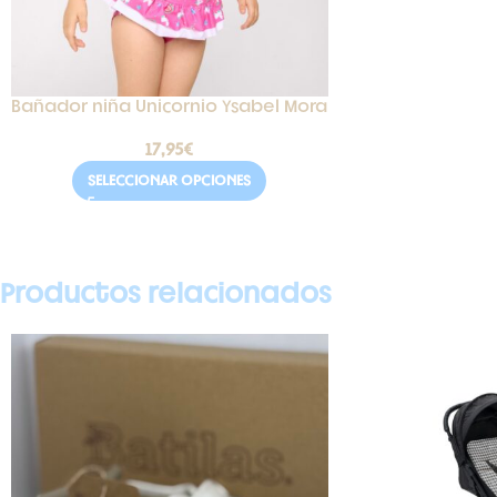
Bañador niña Unicornio Ysabel Mora
17,95
€
SELECCIONAR OPCIONES
Productos relacionados