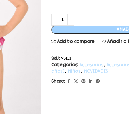
AÑADI
Add to compare
Añadir a 
SKU:
95151
Categorías:
Accesorios
,
Accesorio
años)
,
Niños
,
NOVEDADES
Share: