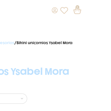
0
esorios
Bikini unicornios Ysabel Mora
ios Ysabel Mora