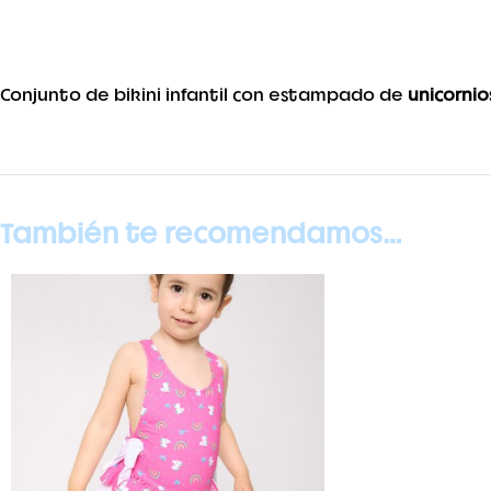
Conjunto de bikini infantil con estampado de
unicornio
También te recomendamos…