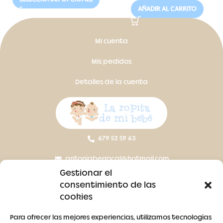
AÑADIR AL CARRITO
Mi cuenta
Mis pedidos
Detalles de la cuenta
679 53 59 63
antoniaberrocal@hotmail.com
Gestionar el
Ctra Badajoz-Villanueva del Fresno km 24,5
consentimiento de las
cookies
SÍGUENOS
Para ofrecer las mejores experiencias, utilizamos tecnologías