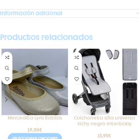
Información adicional
Productos relacionados
Mercedita Lyra Batilas
Colchoneta silla universa
Vichy negro Interbaby
19,00
€
15,95
€
SELECCIONAR OPCIONES