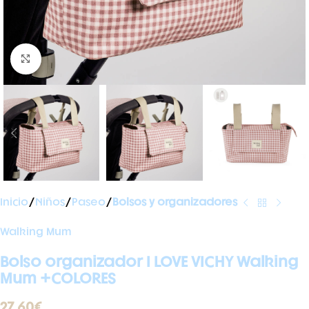
Ampliar foto
Inicio
Niños
Paseo
Bolsos y organizadores
Walking Mum
Bolso organizador I LOVE VICHY Walking
Mum +COLORES
27,60
€