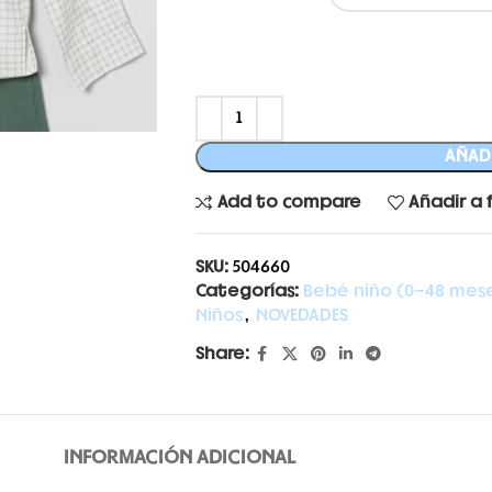
AÑADI
Add to compare
Añadir a 
SKU:
504660
Categorías:
Bebé niño (0-48 mes
Niños
,
NOVEDADES
Share:
INFORMACIÓN ADICIONAL