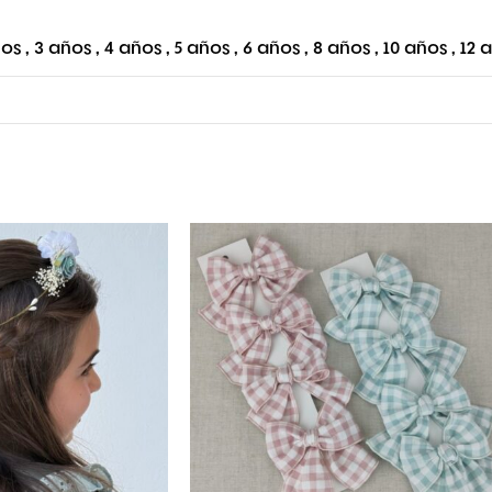
ños
,
3 años
,
4 años
,
5 años
,
6 años
,
8 años
,
10 años
,
12 