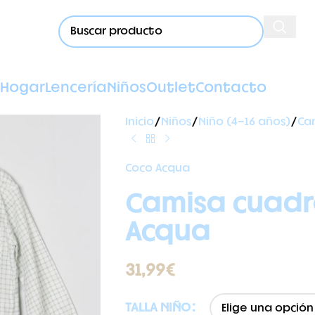
Hogar
Lencería
Niños
Outlet
Contacto
Inicio
Niños
Niño (4-16 años)
Ca
Coco Acqua
Camisa cuadr
Acqua
31,99
€
TALLA NIÑO