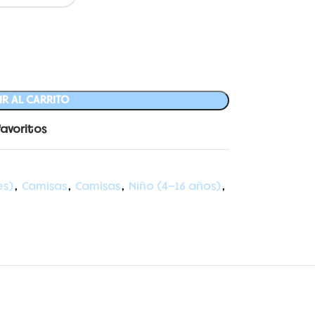
R AL CARRITO
favoritos
es)
,
Camisas
,
Camisas
,
Niño (4-16 años)
,