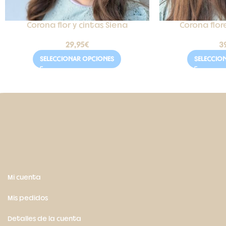
Corona flor y cintas Siena
Corona flor
29,95
€
3
SELECCIONAR OPCIONES
SELECCIO
Mi cuenta
Mis pedidos
Detalles de la cuenta