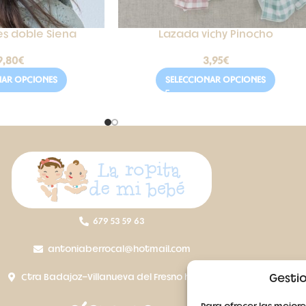
es doble Siena
Lazada vichy Pinocho
9,80
€
3,95
€
NAR OPCIONES
SELECCIONAR OPCIONES
679 53 59 63
antoniaberrocal@hotmail.com
Ctra Badajoz-Villanueva del Fresno km 24,5
Gestio