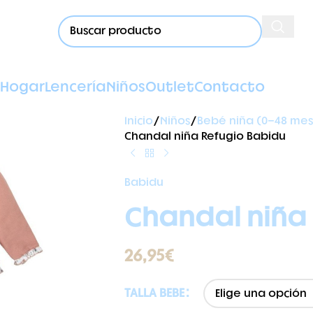
Hogar
Lencería
Niños
Outlet
Contacto
Inicio
Niños
Bebé niña (0-48 mes
Chandal niña Refugio Babidu
Babidu
Chandal niña
26,95
€
TALLA BEBE