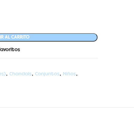
R AL CARRITO
favoritos
es)
,
Chandals
,
Conjuntos
,
Niños
,