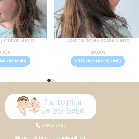
 y cintas Siena
Corona flores doble Siena
9,95
€
39,80
€
NAR OPCIONES
SELECCIONAR OPCIONES
679 53 59 63
antoniaberrocal@hotmail.com