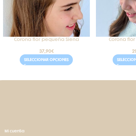
Corona flor pequeña Siena
Corona flor
37,90
€
2
SELECCIONAR OPCIONES
SELECCIO
Mi cuenta