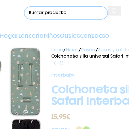
Hogar
Lencería
Niños
Outlet
Contacto
Inicio
Niños
Paseo
Sacos y colch
Colchoneta silla universal Safari 
Interbaby
Colchoneta sil
Safari Interb
15,95
€