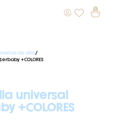
0
onetas de silla
Interbaby +COLORES
la universal
aby +COLORES