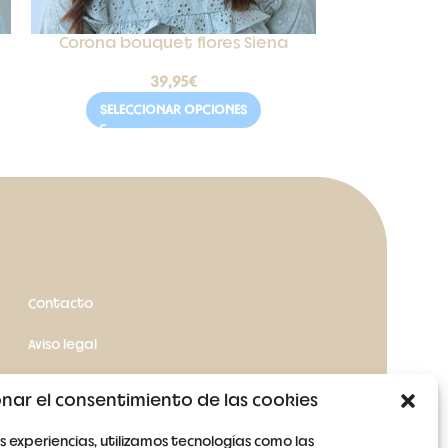
Prendido
Corona bouquet flores Siena
39,95
€
SELEC
SELECCIONAR OPCIONES
Contacto
Aviso legal
Términos y condiciones
nar el consentimiento de las cookies
Política de cookies
s experiencias, utilizamos tecnologías como las