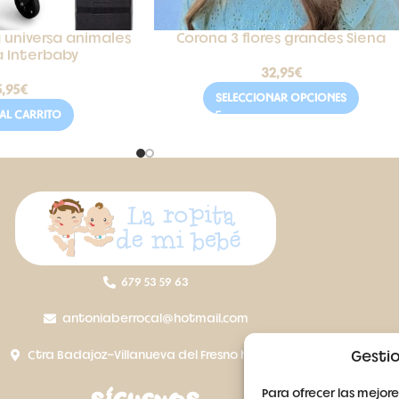
a universa animales
Corona 3 flores grandes Siena
a Interbaby
32,95
€
5,95
€
SELECCIONAR OPCIONES
AL CARRITO
679 53 59 63
antoniaberrocal@hotmail.com
Ctra Badajoz-Villanueva del Fresno km 24,5
Gestio
Para ofrecer las mejore