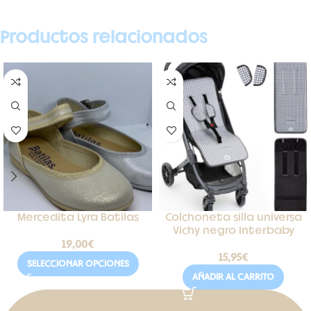
Productos relacionados
Mercedita Lyra Batilas
Colchoneta silla universa
Vichy negro Interbaby
19,00
€
15,95
€
SELECCIONAR OPCIONES
AÑADIR AL CARRITO