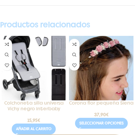
Productos relacionados
Colchoneta silla universa
Corona flor pequeña Siena
Vichy negro Interbaby
37,90
€
15,95
€
SELECCIONAR OPCIONES
AÑADIR AL CARRITO