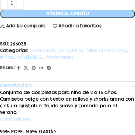
AÑADIR AL CARRITO
Add to compare
Añadir a favoritos
SKU:
266038
Categorías:
Camisetas
,
Conjuntos
,
Niña (4-16 años)
,
Niños
,
NOVEDADES
,
Pantalones
Share:
Descripción
Conjunto de dos piezas para niña de 2 a 16 años.
Camiseta beige con texto en relieve y shorts arena con
cintura ajustable. Tejido suave y cómodo para el
verano.
composición
95% POPELIN 5% ELASTÁN