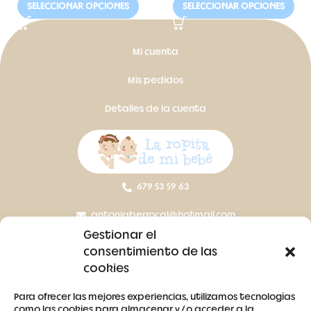
SELECCIONAR OPCIONES
SELECCIONAR OPCIONES
Mi cuenta
Mis pedidos
Detalles de la cuenta
679 53 59 63
antoniaberrocal@hotmail.com
Gestionar el
Ctra Badajoz-Villanueva del Fresno km 24,5
consentimiento de las
cookies
SÍGUENOS
Para ofrecer las mejores experiencias, utilizamos tecnologías
como las cookies para almacenar y/o acceder a la