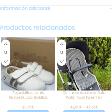
Información adicional
Productos relacionados
Zapatillas tenis
Colchoneta reversible
Respetuoso Batilas
Patri Rosy Fuentes
23,95
€
41,90
€
-
47,65
€