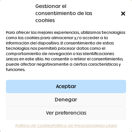
Gestionar el
Ctra Badajoz-Villanueva del Fresno km 24,5
consentimiento de las
cookies
SÍGUENOS
Para ofrecer las mejores experiencias, utilizamos tecnologías
como las cookies para almacenar y/o acceder a la
información del dispositivo. El consentimiento de estas
tecnologías nos permitirá procesar datos como el
comportamiento de navegación o las identificaciones
únicas en este sitio. No consentir o retirar el consentimiento,
puede afectar negativamente a ciertas características y
Contacto
funciones.
Aviso legal
Aceptar
Términos y condiciones
Denegar
Política de cookies
Ver preferencias
Política de privacidad
Política de Cookies
Política de Privacidad
Aviso Legal