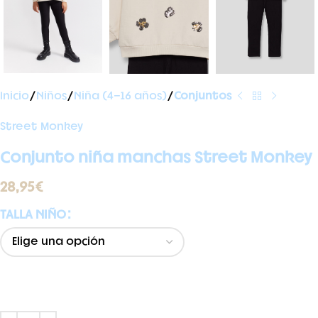
Inicio
Niños
Niña (4-16 años)
Conjuntos
Street Monkey
Conjunto niña manchas Street Monkey
28,95
€
TALLA NIÑO