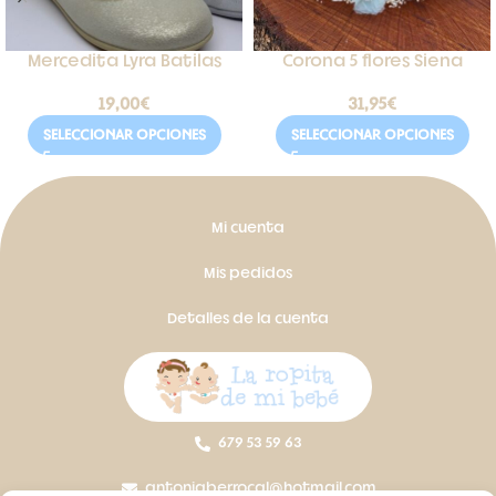
Mercedita Lyra Batilas
Corona 5 flores Siena
19,00
€
31,95
€
SELECCIONAR OPCIONES
SELECCIONAR OPCIONES
Mi cuenta
Mis pedidos
Detalles de la cuenta
679 53 59 63
antoniaberrocal@hotmail.com