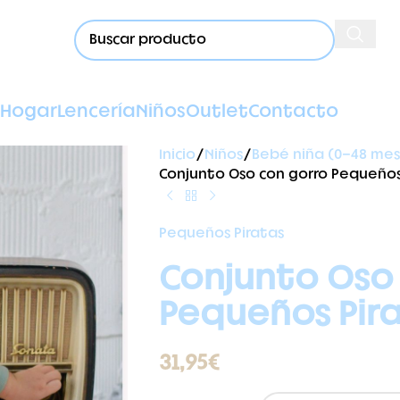
Hogar
Lencería
Niños
Outlet
Contacto
Inicio
Niños
Bebé niña (0-48 mes
Conjunto Oso con gorro Pequeños
Pequeños Piratas
Conjunto Oso
Pequeños Pir
31,95
€