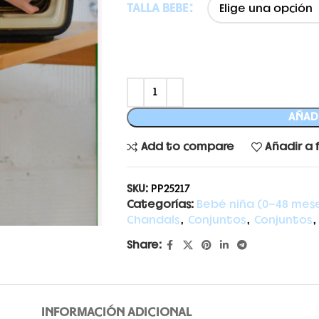
TALLA BEBE
AÑADI
Add to compare
Añadir a 
SKU:
PP25217
Categorías:
Bebé niña (0-48 mes
Chandals
,
Conjuntos
,
Conjuntos
,
Share:
INFORMACIÓN ADICIONAL