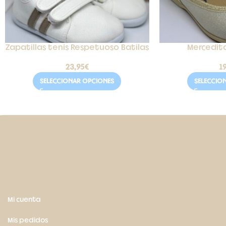
Zapatillas tenis Respetuoso Batilas
Mercedita
23,95
€
1
SELECCIONAR OPCIONES
SELECCIO
Mi cuenta
Mis pedidos