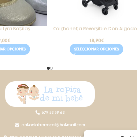
 Lyra Batilas
Colchoneta Reversible Don Algod
9,00
€
18,90
€
NAR OPCIONES
SELECCIONAR OPCIONES
679 53 59 63
antoniaberrocal@hotmail.com