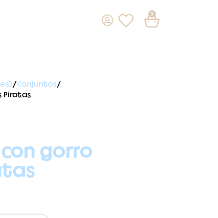
0
es)
Conjuntos
 Piratas
 con gorro
atas