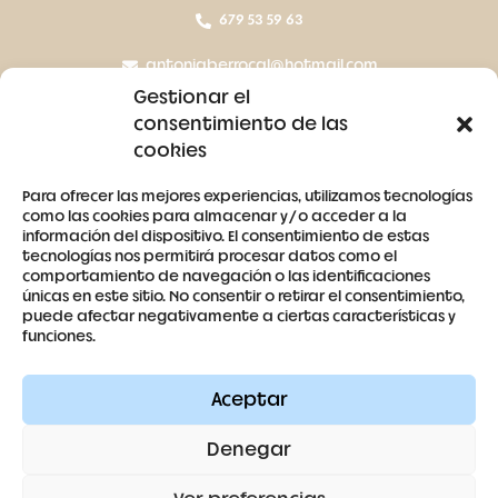
679 53 59 63
antoniaberrocal@hotmail.com
Gestionar el
Ctra Badajoz-Villanueva del Fresno km 24,5
consentimiento de las
cookies
SÍGUENOS
Para ofrecer las mejores experiencias, utilizamos tecnologías
como las cookies para almacenar y/o acceder a la
información del dispositivo. El consentimiento de estas
tecnologías nos permitirá procesar datos como el
comportamiento de navegación o las identificaciones
únicas en este sitio. No consentir o retirar el consentimiento,
puede afectar negativamente a ciertas características y
Contacto
funciones.
Aviso legal
Aceptar
Términos y condiciones
Denegar
Política de cookies