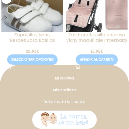
Zapatillas tenis
Colchoneta silla universa
Respetuoso Batilas
Vichy maquillaje Interbaby
23,95
€
15,95
€
SELECCIONAR OPCIONES
AÑADIR AL CARRITO
Mi cuenta
Mis pedidos
Detalles de la cuenta