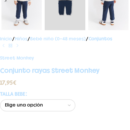
Inicio
Niños
Bebé niño (0-48 meses)
Conjuntos
Street Monkey
Conjunto rayas Street Monkey
17,95
€
TALLA BEBE