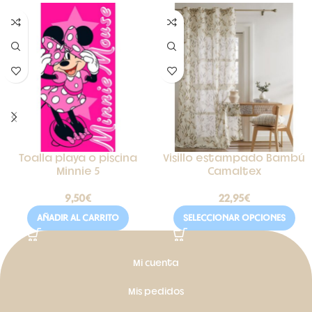
Toalla playa o piscina
Visillo estampado Bambú
Minnie 5
Camaltex
9,50
€
22,95
€
AÑADIR AL CARRITO
SELECCIONAR OPCIONES
Mi cuenta
Mis pedidos