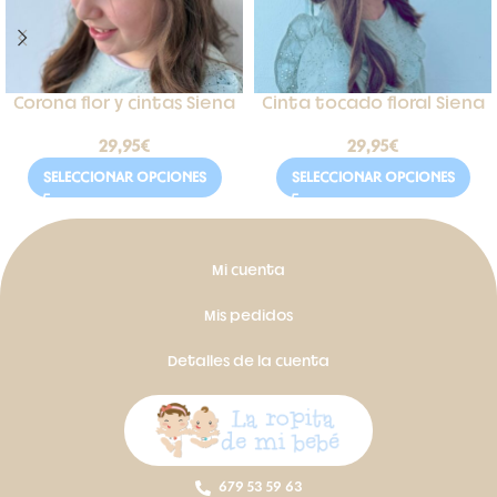
Corona flor y cintas Siena
Cinta tocado floral Siena
29,95
€
29,95
€
SELECCIONAR OPCIONES
SELECCIONAR OPCIONES
Mi cuenta
Mis pedidos
Detalles de la cuenta
679 53 59 63