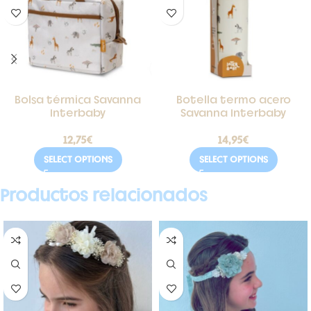
Bolsa térmica Savanna
Botella termo acero
Interbaby
Savanna Interbaby
12,75
€
14,95
€
SELECT OPTIONS
SELECT OPTIONS
Productos relacionados