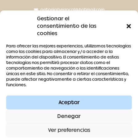
antoniaberrocal@hotmail.com
Gestionar el
Ctra Badajoz-Villanueva del Fresno km 24,5
consentimiento de las
cookies
SÍGUENOS
Para ofrecer las mejores experiencias, utilizamos tecnologías
como las cookies para almacenar y/o acceder a la
información del dispositivo. El consentimiento de estas
tecnologías nos permitirá procesar datos como el
comportamiento de navegación o las identificaciones
únicas en este sitio. No consentir o retirar el consentimiento,
puede afectar negativamente a ciertas características y
Contacto
funciones.
Aviso legal
Aceptar
Términos y condiciones
Denegar
Política de cookies
Ver preferencias
Política de privacidad