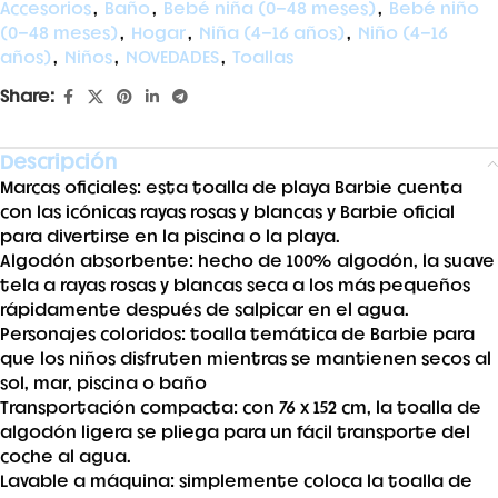
Accesorios
,
Baño
,
Bebé niña (0-48 meses)
,
Bebé niño
(0-48 meses)
,
Hogar
,
Niña (4-16 años)
,
Niño (4-16
años)
,
Niños
,
NOVEDADES
,
Toallas
Share:
Descripción
Marcas oficiales: esta toalla de playa Barbie cuenta
con las icónicas rayas rosas y blancas y Barbie oficial
para divertirse en la piscina o la playa.
Algodón absorbente: hecho de 100% algodón, la suave
tela a rayas rosas y blancas seca a los más pequeños
rápidamente después de salpicar en el agua.
Personajes coloridos: toalla temática de Barbie para
que los niños disfruten mientras se mantienen secos al
sol, mar, piscina o baño
Transportación compacta: con 76 x 152 cm, la toalla de
algodón ligera se pliega para un fácil transporte del
coche al agua.
Lavable a máquina: simplemente coloca la toalla de