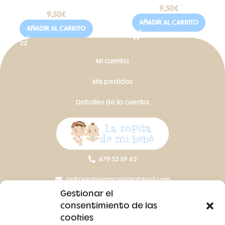
9,50
€
9,50
€
AÑADIR AL CARRITO
AÑADIR AL CARRITO
Mi cuenta
Mis pedidos
Detalles de la cuenta
679 53 59 63
antoniaberrocal@hotmail.com
Gestionar el
Ctra Badajoz-Villanueva del Fresno km 24,5
consentimiento de las
cookies