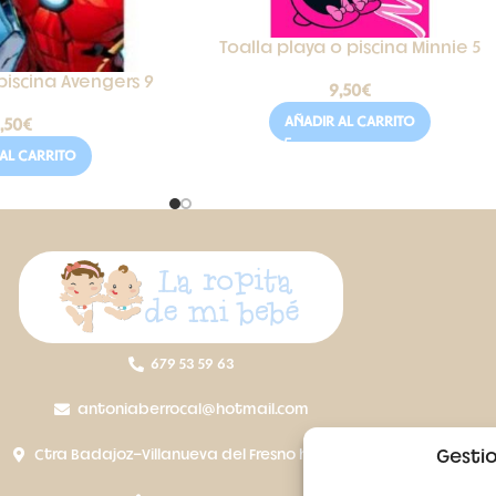
Toalla playa o piscina Minnie 5
piscina Avengers 9
9,50
€
AÑADIR AL CARRITO
,50
€
AL CARRITO
679 53 59 63
antoniaberrocal@hotmail.com
Ctra Badajoz-Villanueva del Fresno km 24,5
Gestio