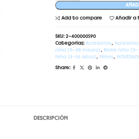
AÑADI
Add to compare
Añadir a 
SKU:
2-400000590
Categorías:
Accesorios
,
Accesorio
niña (0-48 meses)
,
Bebé niño (0-
Niño (4-16 años)
,
Niños
,
NOVEDAD
Share:
DESCRIPCIÓN