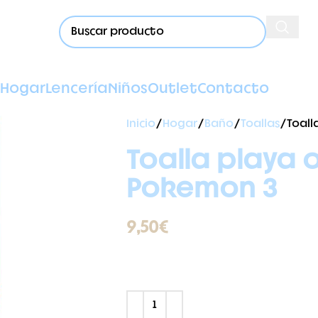
Hogar
Lencería
Niños
Outlet
Contacto
Inicio
Hogar
Baño
Toallas
Toall
Toalla playa o
Pokemon 3
9,50
€