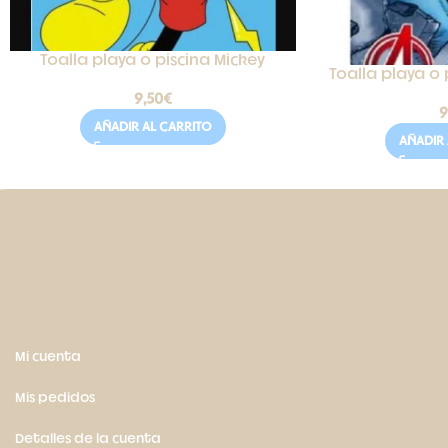
Toalla playa o piscina Mickey
Toalla playa o 
9,50
€
9
AÑADIR AL CARRITO
AÑADIR 
Mi cuenta
Mis pedidos
Detalles de la cuenta