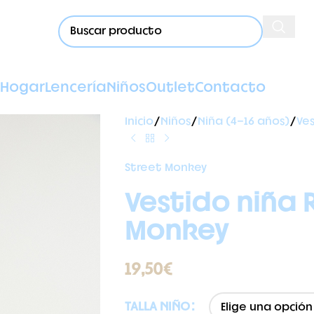
Hogar
Lencería
Niños
Outlet
Contacto
Inicio
Niños
Niña (4-16 años)
Ve
Street Monkey
Vestido niña 
Monkey
19,50
€
TALLA NIÑO