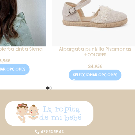
bierta cinta Siena
Alpargata puntilla Pisamonas
+COLORES
3,95
€
34,95
€
NAR OPCIONES
SELECCIONAR OPCIONES
679 53 59 63