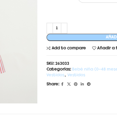
AÑADI
Add to compare
Añadir a 
SKU:
263033
Categorías:
Bebé niña (0-48 mes
Vestidos
,
Vestidos
Share: