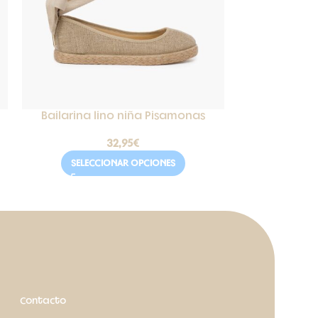
Bailarina lino niña Pisamonas
Funda de si
32,95
€
SELECCIONAR OPCIONES
SELEC
Contacto