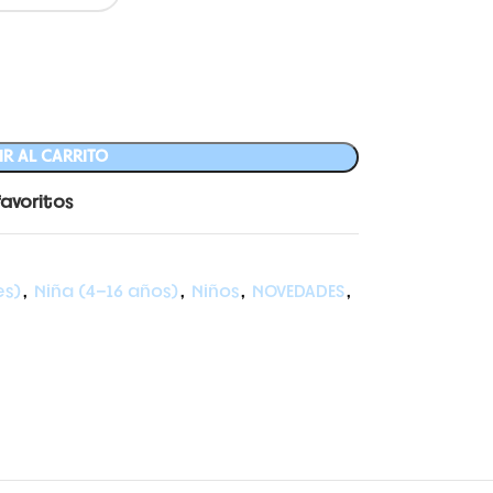
R AL CARRITO
favoritos
es)
,
Niña (4-16 años)
,
Niños
,
NOVEDADES
,