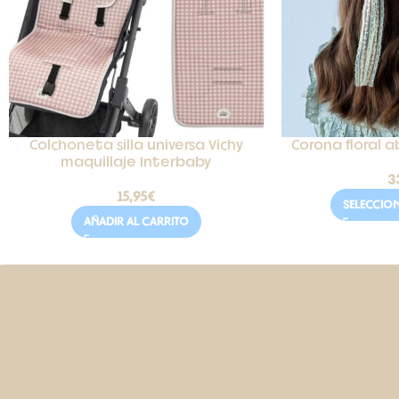
Colchoneta silla universa Vichy
Corona floral a
maquillaje Interbaby
3
15,95
€
SELECCIO
AÑADIR AL CARRITO