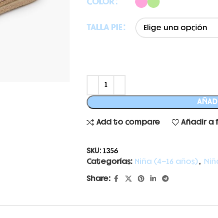
COLOR
TALLA PIE
AÑADI
Add to compare
Añadir a 
SKU:
1356
Categorías:
Niña (4-16 años)
,
Niñ
Share: