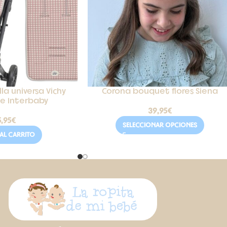
la universa Vichy
Corona bouquet flores Siena
je Interbaby
39,95
€
5,95
€
SELECCIONAR OPCIONES
AL CARRITO