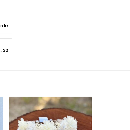
erde
,
30