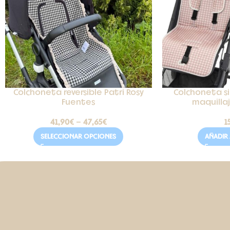
Colchoneta reversible Patri Rosy
Colchoneta sil
Fuentes
maquilla
41,90
€
-
47,65
€
1
SELECCIONAR OPCIONES
AÑADIR 