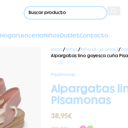
Hogar
Lencería
Niños
Outlet
Contacto
Inicio
Niños
Niña (4-16 años)
Za
Alpargatas lino goyesca cuña Pi
Pisamonas
Alpargatas li
Pisamonas
38,95
€