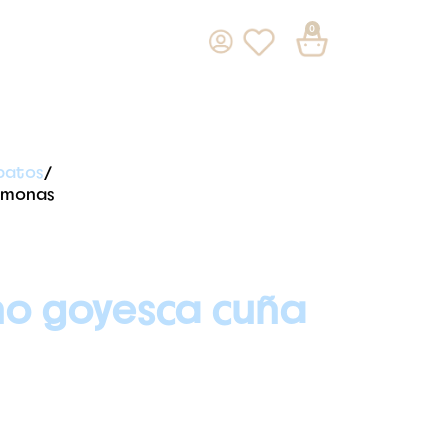
0
patos
samonas
no goyesca cuña