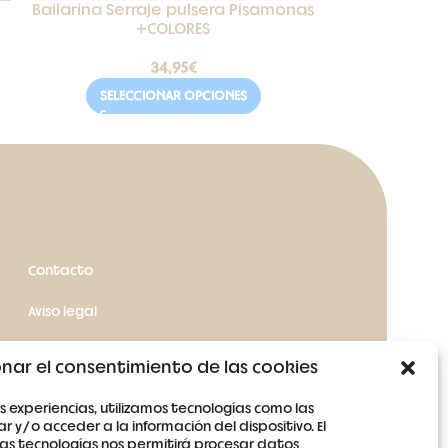
Bailarina Serraje pulsera Pisamonas
Alpargata 
+COLORES
34,95
€
SELECCIONAR OPCIONES
SELEC
Contacto
Aviso legal
Términos y condiciones
nar el consentimiento de las cookies
Política de cookies
s experiencias, utilizamos tecnologías como las
 y/o acceder a la información del dispositivo. El
Política de privacidad
as tecnologías nos permitirá procesar datos