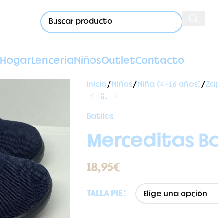
Hogar
Lencería
Niños
Outlet
Contacto
Inicio
Niños
Niña (4-16 años)
Za
Batilas
Merceditas Bo
18,95
€
TALLA PIE