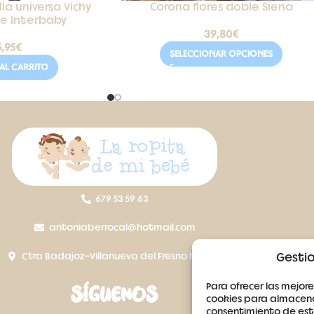
la universa Vichy
Corona flores doble Siena
je Interbaby
39,80
€
5,95
€
SELECCIONAR OPCIONES
AL CARRITO
679 53 59 63
antoniaberrocal@hotmail.com
Ctra Badajoz-Villanueva del Fresno km 24,5
Gestio
Para ofrecer las mejore
SÍGUENOS
cookies para almacenar
consentimiento de est