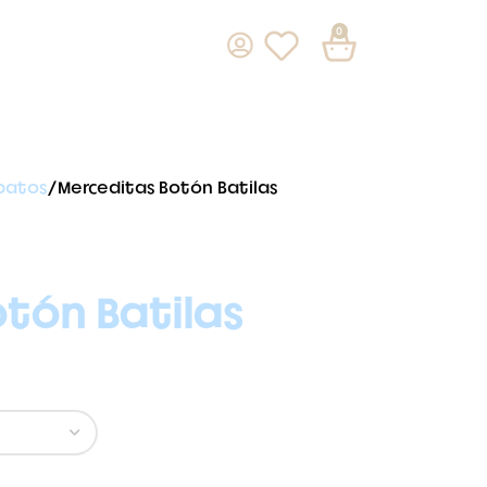
0
patos
Merceditas Botón Batilas
tón Batilas