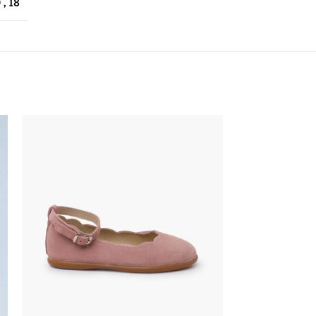
0
,
18