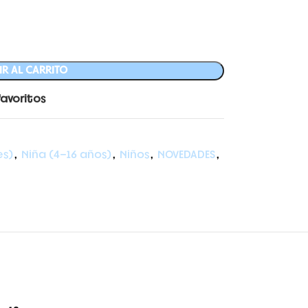
R AL CARRITO
favoritos
es)
,
Niña (4-16 años)
,
Niños
,
NOVEDADES
,