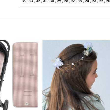
35
,
33
,
32
,
31
,
30
,
29
,
28
,
26
,
25
,
24
,
23
,
22
,
2