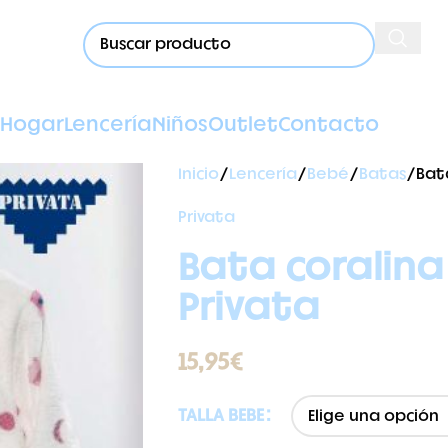
Hogar
Lencería
Niños
Outlet
Contacto
Inicio
Lencería
Bebé
Batas
Bat
Privata
Bata coralina
Privata
15,95
€
TALLA BEBE