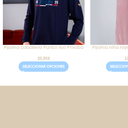
Pijama caballero Punto liso Privata
Pijama niña ray
25,95
€
1
SELECCIONAR OPCIONES
SELECCIO