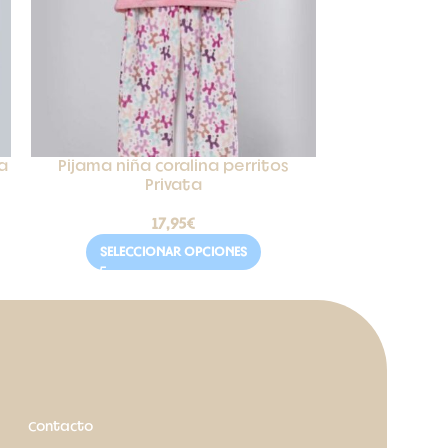
ta
Pijama niña coralina perritos
Pijama niñ
Privata
17,95
€
SELECCIONAR OPCIONES
SELEC
Contacto