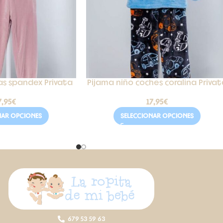
as spandex Privata
Pijama niño coches coralina Priva
7,95
€
17,95
€
NAR OPCIONES
SELECCIONAR OPCIONES
679 53 59 63