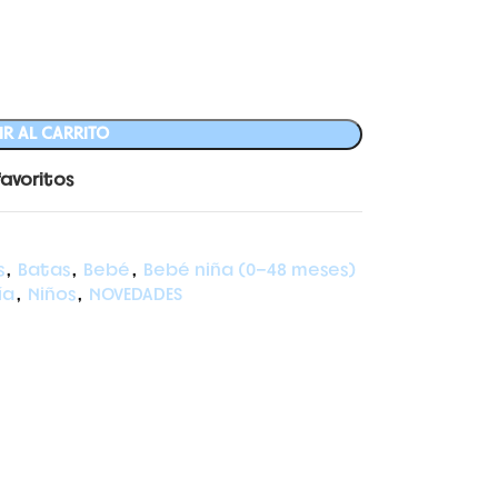
R AL CARRITO
favoritos
s
,
Batas
,
Bebé
,
Bebé niña (0-48 meses)
ía
,
Niños
,
NOVEDADES