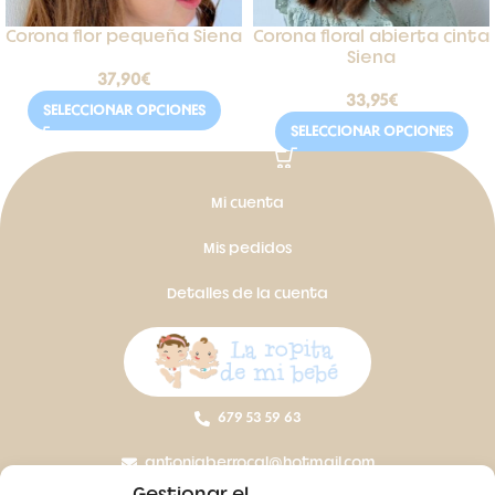
Corona flor pequeña Siena
Corona floral abierta cinta
Siena
37,90
€
33,95
€
SELECCIONAR OPCIONES
SELECCIONAR OPCIONES
Mi cuenta
Mis pedidos
Detalles de la cuenta
679 53 59 63
antoniaberrocal@hotmail.com