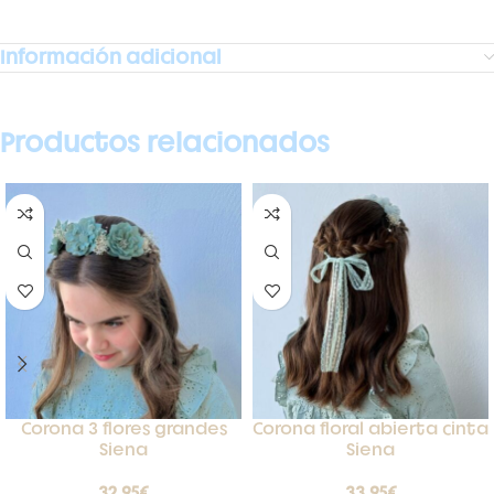
Información adicional
Productos relacionados
Corona 3 flores grandes
Corona floral abierta cinta
Siena
Siena
32,95
€
33,95
€