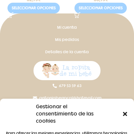
SELECCIONAR OPCIONES
SELECCIONAR OPCIONES
Mi cuenta
Mis pedidos
Detalles de la cuenta
679 53 59 63
antoniaberrocal@hotmail.com
Gestionar el
Ctra Badajoz-Villanueva del Fresno km 24,5
consentimiento de las
cookies
SÍGUENOS
Para ofrecer las mejores experiencias, utilizamos tecnologías