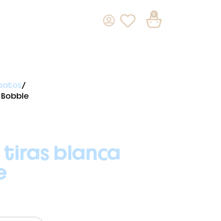
0
patos
e Bobble
 tiras blanca
e