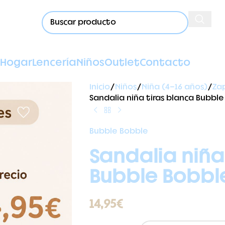
Hogar
Lencería
Niños
Outlet
Contacto
Inicio
Niños
Niña (4-16 años)
Za
Sandalia niña tiras blanca Bubbl
Bubble Bobble
Sandalia niña
Bubble Bobbl
14,95
€