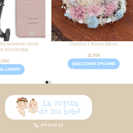
la universa Vichy
Corona 5 flores Siena
je Interbaby
31,95
€
5,95
€
SELECCIONAR OPCIONES
AL CARRITO
679 53 59 63