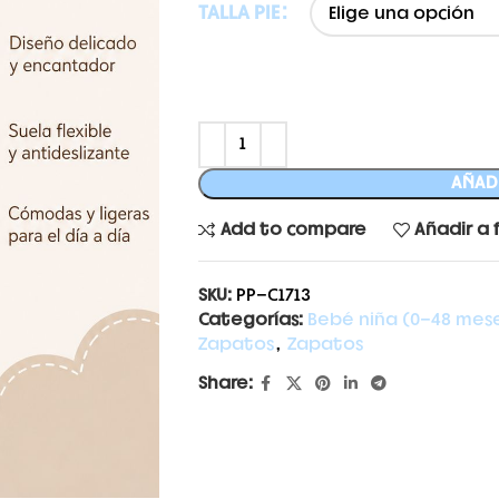
TALLA PIE
AÑADI
Add to compare
Añadir a 
SKU:
PP-C1713
Categorías:
Bebé niña (0-48 mes
Zapatos
,
Zapatos
Share: