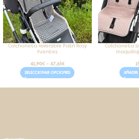
Colchoneta reversible Patri Rosy
Colchoneta sil
Fuentes
maquilla
41,90
€
-
47,65
€
1
SELECCIONAR OPCIONES
AÑADIR 