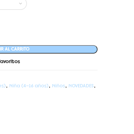
R AL CARRITO
favoritos
es)
,
Niña (4-16 años)
,
Niños
,
NOVEDADES
,